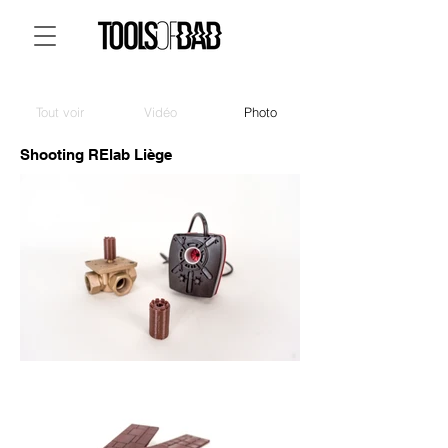
Tout voir
Vidéo
Photo
Shooting RElab Liège